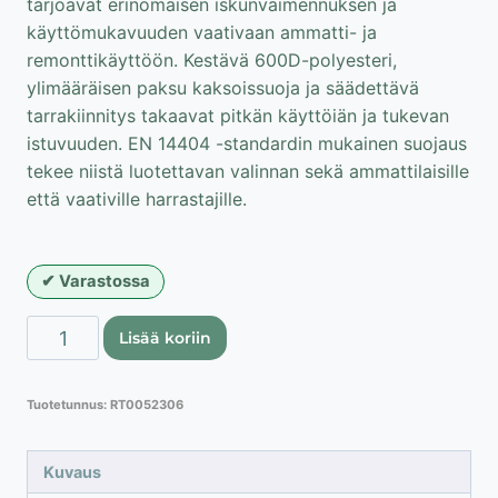
tarjoavat erinomaisen iskunvaimennuksen ja
käyttömukavuuden vaativaan ammatti- ja
remonttikäyttöön. Kestävä 600D-polyesteri,
ylimääräisen paksu kaksoissuoja ja säädettävä
tarrakiinnitys takaavat pitkän käyttöiän ja tukevan
istuvuuden. EN 14404 -standardin mukainen suojaus
tekee niistä luotettavan valinnan sekä ammattilaisille
että vaativille harrastajille.
Varastossa
Lahti
Lisää koriin
Pro
geeli-
Tuotetunnus:
RT0052306
ilmatyyny
polvisuojat
määrä
Kuvaus