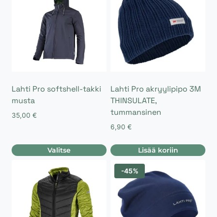
Lahti Pro softshell-takki
Lahti Pro akryylipipo 3M
musta
THINSULATE,
tummansinen
35,00
€
6,90
€
Valitse
Lisää koriin
Tällä
-45%
tuotteella
on
useampi
muunnelma.