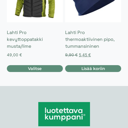
Voit
tehdä
valinnat
tuotteen
sivulla.
Lahti Pro
Lahti Pro
kevyttoppatakki
thermoaktiivinen pipo,
musta/lime
tummansininen
Alkuperäinen
Nykyinen
49,00
€
9,90
€
5,45
€
hinta
hinta
oli:
on:
Valitse
Lisää koriin
9,90 €.
5,45 €.
Tällä
tuotteella
on
useampi
muunnelma.
Voit
tehdä
valinnat