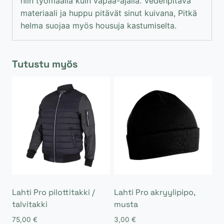
niin työmaalla kuin vapaa-ajalla. Vedenpitävä
materiaali ja huppu pitävät sinut kuivana, Pitkä
helma suojaa myös housuja kastumiselta.
Tutustu myös
Lahti Pro pilottitakki /
Lahti Pro akryylipipo,
talvitakki
musta
75,00
€
3,00
€