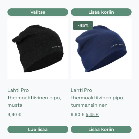
Valitse
Lisää koriin
Tällä
-45%
tuotteella
on
useampi
muunnelma.
Voit
tehdä
valinnat
tuotteen
sivulla.
Lahti Pro
Lahti Pro
thermoaktiivinen pipo,
thermoaktiivinen pipo,
musta
tummansininen
Alkuperäinen
Nykyinen
9,90
€
9,90
€
5,45
€
hinta
hinta
oli:
on:
Lue lisää
Lisää koriin
9,90 €.
5,45 €.