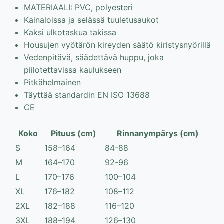
MATERIAALI: PVC, polyesteri
Kainaloissa ja selässä tuuletusaukot
Kaksi ulkotaskua takissa
Housujen vyötärön kireyden säätö kiristysnyörillä
Vedenpitävä, säädettävä huppu, joka
piilotettavissa kaulukseen
Pitkähelmainen
Täyttää standardin EN ISO 13688
CE
Koko
Pituus (cm)
Rinnanympärys (cm)
S
158–164
84-88
M
164–170
92-96
L
170–176
100–104
XL
176–182
108–112
2XL
182–188
116–120
3XL
188–194
126–130