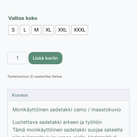
Valitse koko
S
L
M
XL
XXL
XXXL
Lahti
Lisää koriin
Pro
sadetakki
Tuotetunnus:
Ei saatavilla/-tietoa
camo
määrä
Kuvaus
Monikäyttöinen sadetakki camo / maastokuvio
Luotettava sadetakki arkeen ja työhön
Tämä monikäyttöinen sadetakki suojaa sateelta