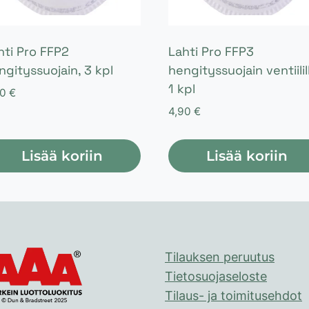
hti Pro FFP2
Lahti Pro FFP3
ngityssuojain, 3 kpl
hengityssuojain ventiilil
1 kpl
90
€
4,90
€
Lisää koriin
Lisää koriin
Tilauksen peruutus
Tietosuojaseloste
Tilaus- ja toimitusehdot