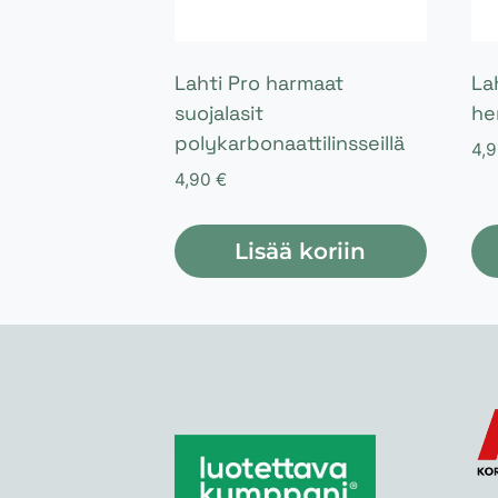
Lahti Pro harmaat
La
suojalasit
he
polykarbonaattilinsseillä
4,
4,90
€
Lisää koriin