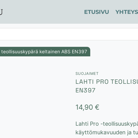
ETUSIVU
YHTEYS
o teollisuuskypärä keltainen ABS EN397
SUOJAIMET
LAHTI PRO TEOLLI
EN397
14,90
€
Lahti Pro -teollisuuskyp
käyttömukavuuden ja tu