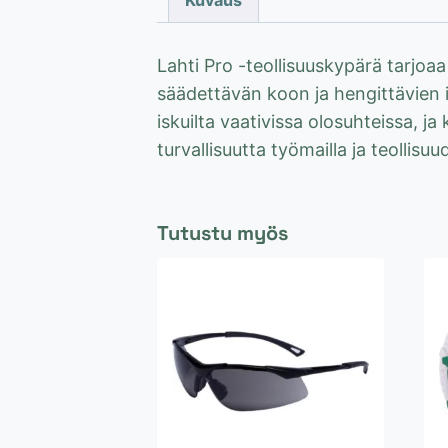
Kuvaus
Lahti Pro -teollisuuskypärä tarjo
säädettävän koon ja hengittävien 
iskuilta vaativissa olosuhteissa, j
turvallisuutta työmailla ja teolli
Tutustu myös