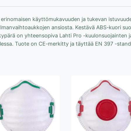
määrä
aa erinomaisen käyttömukavuuden ja tukevan istuvuude
ilmanvaihtoaukkojen ansiosta. Kestävä ABS-kuori suo
a kypärä on yhteensopiva Lahti Pro -kuulonsuojainten 
suudessa. Tuote on CE-merkitty ja täyttää EN 397 -stan