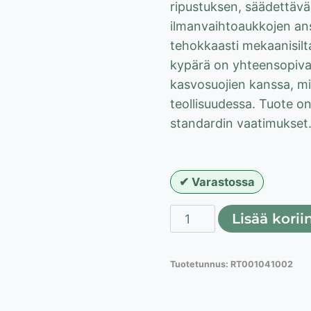
ripustuksen, säädettävä
ilmanvaihtoaukkojen ans
tehokkaasti mekaanisilta 
kypärä on yhteensopiva 
kasvosuojien kanssa, mikä
teollisuudessa. Tuote o
standardin vaatimukset
Varastossa
Lahti
Lisää korii
Pro
teollisuuskypärä
Tuotetunnus:
RT001041002
keltainen
ABS
EN397