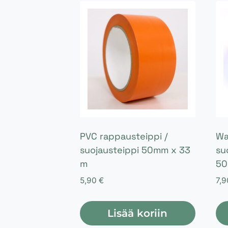
PVC rappausteippi /
Wa
suojausteippi 50mm x 33
su
m
5
5,90
€
7,
Lisää koriin