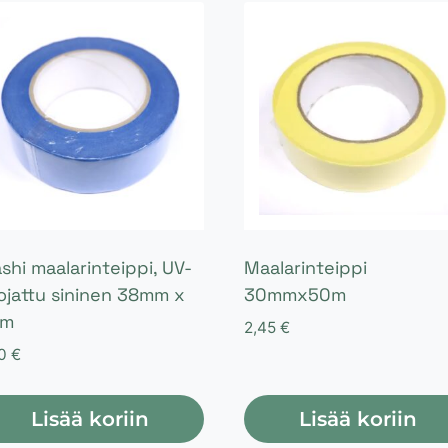
shi maalarinteippi, UV-
Maalarinteippi
ojattu sininen 38mm x
30mmx50m
0m
2,45
€
90
€
Lisää koriin
Lisää koriin