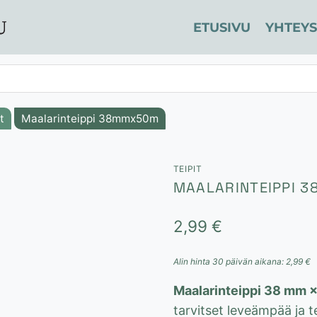
ETUSIVU
YHTEYS
t
Maalarinteippi 38mmx50m
TEIPIT
MAALARINTEIPPI 
2,99
€
Alin hinta 30 päivän aikana:
2,99
€
Maalarinteippi 38 mm 
tarvitset leveämpää ja t