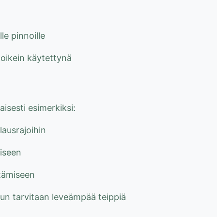
le pinnoille
ä oikein käytettynä
isesti esimerkiksi:
lausrajoihin
iseen
ttämiseen
, kun tarvitaan leveämpää teippiä