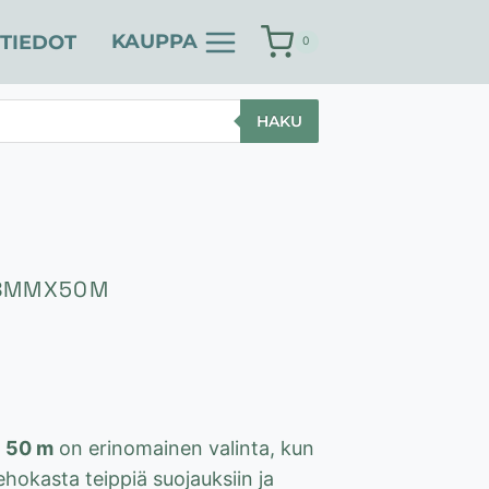
KAUPPA
TIEDOT
0
HAKU
38MMX50M
× 50 m
on erinomainen valinta, kun
ehokasta teippiä suojauksiin ja