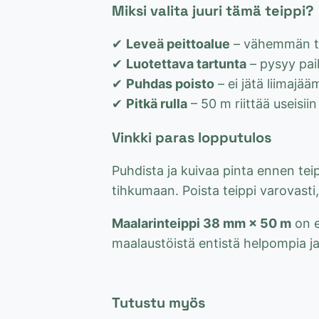
Miksi valita juuri tämä teippi?
✔
Leveä peittoalue
– vähemmän te
✔
Luotettava tartunta
– pysyy pai
✔
Puhdas poisto
– ei jätä liimajää
✔
Pitkä rulla
– 50 m riittää useisiin
Vinkki paras lopputulos
Puhdista ja kuivaa pinta ennen teip
tihkumaan. Poista teippi varovasti, 
Maalarinteippi 38 mm × 50 m
on e
maalaustöistä entistä helpompia ja 
Tutustu myös