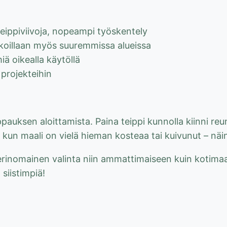
ippiviivoja, nopeampi työskentely
koillaan myös suuremmissa alueissa
miä oikealla käytöllä
 projekteihin
pauksen aloittamista. Paina teippi kunnolla kiinni reun
kun maali on vielä hieman kosteaa tai kuivunut – näin r
rinomainen valinta niin ammattimaiseen kuin kotimaal
siistimpiä!