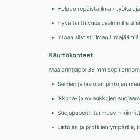
Helppo repäistä ilman työkaluja
Hyvä tarttuvuus useimmille sileil
Irtoaa siististi ilman liimajäämi
Käyttökohteet
Maalarinteippi 38 mm sopii erinoma
Seinien ja laajojen pintojen maa
Ikkuna- ja oviaukkojen suojaam
Suojapaperin tai muovin kiinni
Listojen ja profiilien ympärille