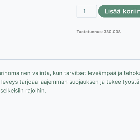
Maalarinteippi
Lisää korii
38mmx50m
määrä
Tuotetunnus:
330.038
rinomainen valinta, kun tarvitset leveämpää ja tehoka
leveys tarjoaa laajemman suojauksen ja tekee työstä
elkeisiin rajoihin.