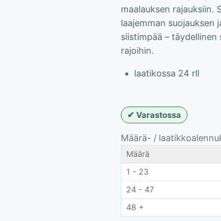
maalauksen rajauksiin. 
laajemman suojauksen j
siistimpää – täydellinen 
rajoihin.
laatikossa 24 rll
Varastossa
Määrä- / laatikkoalennu
Määrä
1 - 23
24 - 47
48 +