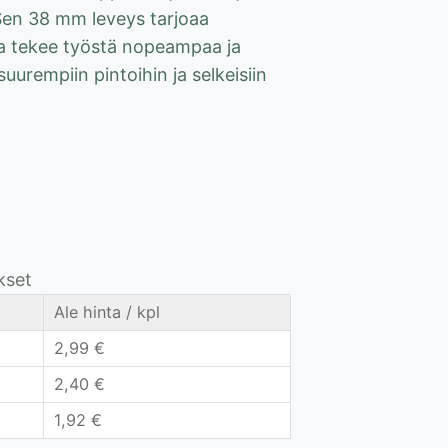
Sen 38 mm leveys tarjoaa
a tekee työstä nopeampaa ja
suurempiin pintoihin ja selkeisiin
kset
Ale hinta / kpl
2,99
€
2,40
€
1,92
€