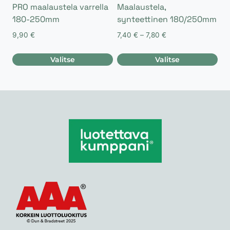
PRO maalaustela varrella
Maalaustela,
180-250mm
synteettinen 180/250mm
Hintaluokka:
9,90
€
7,40
€
–
7,80
€
7,40 €
-
Valitse
Valitse
7,80 €
Tällä
Tällä
tuotteella
tuotteella
on
on
useampi
useampi
muunnelma.
muunnelma.
Voit
Voit
tehdä
tehdä
valinnat
valinnat
tuotteen
tuotteen
sivulla.
sivulla.