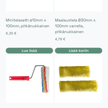
Minitelasetti ø10mm x
Maalaustela Ø30mm x
100mm, pitkänukkainen
100mm varrella,
pitkänukkainen
6,30
€
4,79
€
Lue lisää
Lisää koriin