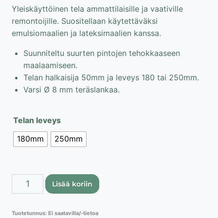
Yleiskäyttöinen tela ammattilaisille ja vaativille
remontoijille. Suositellaan käytettäväksi
emulsiomaalien ja lateksimaalien kanssa.
Suunniteltu suurten pintojen tehokkaaseen
maalaamiseen.
Telan halkaisija 50mm ja leveys 180 tai 250mm.
Varsi Ø 8 mm teräslankaa.
Telan leveys
180mm
250mm
Maalaustela
Lisää koriin
varrella,
synteettinen
Tuotetunnus:
Ei saatavilla/-tietoa
määrä