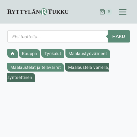
Siirry
sisältöön
0
Products
HAKU
search
Kauppa
Työkalut
Maalaustyövälineet
Maalaustelat ja telavarret
Maalaustela varrella,
synteettinen