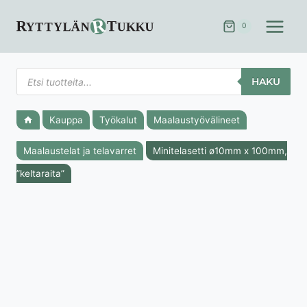
Siirry
sisältöön
0
Products
HAKU
search
Kauppa
Työkalut
Maalaustyövälineet
Maalaustelat ja telavarret
Minitelasetti ø10mm x 100mm,
”keltaraita”