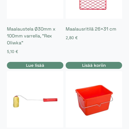
Maalaustela Ø30mm x
Maalausritilä 26×31 cm
100mm varrella, ”Rex
2,80
€
Oliwka”
5,10
€
Lue lisää
Lisää koriin