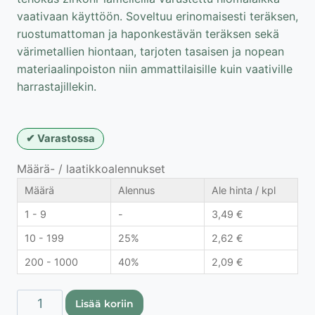
vaativaan käyttöön. Soveltuu erinomaisesti teräksen,
ruostumattoman ja haponkestävän teräksen sekä
värimetallien hiontaan, tarjoten tasaisen ja nopean
materiaalinpoiston niin ammattilaisille kuin vaativille
harrastajillekin.
Varastossa
Määrä- / laatikkoalennukset
Määrä
Alennus
Ale hinta / kpl
1 - 9
-
3,49
€
10 - 199
25%
2,62
€
200 - 1000
40%
2,09
€
Proline
Lisää koriin
lamellilaikka