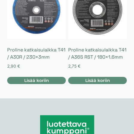
useampi
muunnelma.
Voit
tehdä
valinnat
tuotteen
sivulla.
Proline katkaisulaikka T41
Proline katkaisulaikka T41
/ A30R / 230×3mm
/ A36S RST / 180×1.6mm
2,90
€
2,75
€
Lisää koriin
Lisää koriin