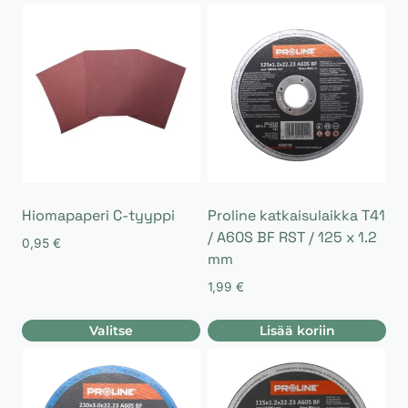
Hiomapaperi C-tyyppi
Proline katkaisulaikka T41
/ A60S BF RST / 125 x 1.2
0,95
€
mm
1,99
€
Valitse
Lisää koriin
Tällä
tuotteella
on