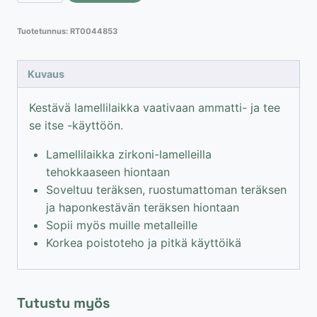
Zirconium
Tuotetunnus:
RT0044853
115
mm
/
Kuvaus
P120
määrä
Kestävä lamellilaikka vaativaan ammatti- ja tee
se itse -käyttöön.
Lamellilaikka zirkoni-lamelleilla
tehokkaaseen hiontaan
Soveltuu teräksen, ruostumattoman teräksen
ja haponkestävän teräksen hiontaan
Sopii myös muille metalleille
Korkea poistoteho ja pitkä käyttöikä
Tutustu myös