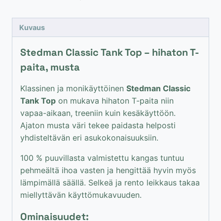
Top
–
hihaton
Kuvaus
T-
paita,
Stedman Classic Tank Top – hihaton T-
musta
paita, musta
määrä
Klassinen ja monikäyttöinen
Stedman Classic
Tank Top
on mukava hihaton T-paita niin
vapaa-aikaan, treeniin kuin kesäkäyttöön.
Ajaton musta väri tekee paidasta helposti
yhdisteltävän eri asukokonaisuuksiin.
100 % puuvillasta valmistettu kangas tuntuu
pehmeältä ihoa vasten ja hengittää hyvin myös
lämpimällä säällä. Selkeä ja rento leikkaus takaa
miellyttävän käyttömukavuuden.
Ominaisuudet: