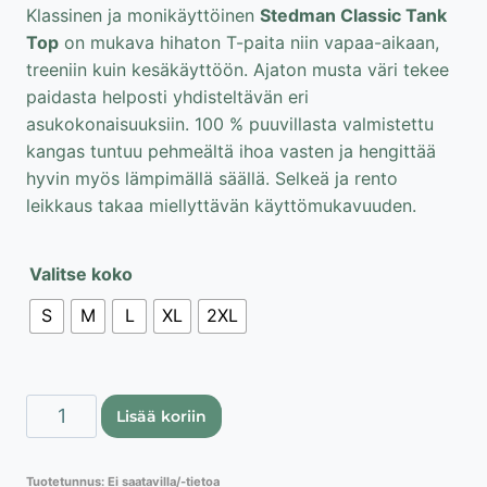
Klassinen ja monikäyttöinen
Stedman Classic Tank
10,45 €.
3,95 €.
Top
on mukava hihaton T-paita niin vapaa-aikaan,
treeniin kuin kesäkäyttöön. Ajaton musta väri tekee
paidasta helposti yhdisteltävän eri
asukokonaisuuksiin. 100 % puuvillasta valmistettu
kangas tuntuu pehmeältä ihoa vasten ja hengittää
hyvin myös lämpimällä säällä. Selkeä ja rento
leikkaus takaa miellyttävän käyttömukavuuden.
Valitse koko
S
M
L
XL
2XL
Stedman
Lisää koriin
Classic
Tank
Tuotetunnus:
Ei saatavilla/-tietoa