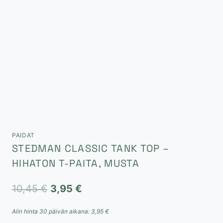
PAIDAT
STEDMAN CLASSIC TANK TOP –
HIHATON T-PAITA, MUSTA
Alkuperäinen
Nykyinen
10,45
€
3,95
€
hinta
hinta
Alin hinta 30 päivän aikana:
3,95
€
oli:
on: