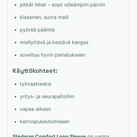
pitkät hihat – sopii viileämpiin päiviin
klassinen, suora malli
pyöreä pääntie
miellyttävä ja kestävä kangas
soveltuu hyvin painatukseen
Käyttökohteet:
työvaatteeksi
yritys- ja seurapaitoihin
vapaa-aikaan
kerrospukeutumiseen
Stedman Comfort Long Sleeve
on varma