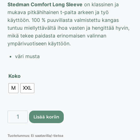
Stedman Comfort Long Sleeve
on klassinen ja
10,96 €.
4,94 €.
mukava pitkähihainen t-paita arkeen ja työ
käyttöön. 100 % puuvillasta valmistettu kangas
tuntuu miellyttävältä ihoa vasten ja hengittää hyvin,
mikä tekee paidasta erinomaisen valinnan
ympärivuotiseen käyttöön.
väri musta
Koko
M
XXL
Stedman
Lisää koriin
Comfort
Long
Tuotetunnus:
Ei saatavilla/-tietoa
Sleeve