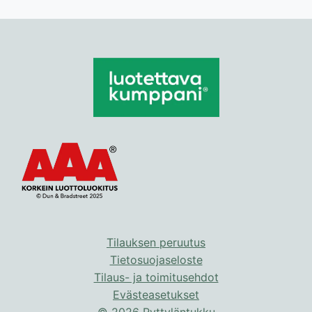
tuotteella
tuotteella
on
on
useampi
useampi
muunnelma.
muunnelma.
Voit
Voit
tehdä
tehdä
valinnat
valinnat
tuotteen
tuotteen
sivulla.
sivulla.
Tilauksen peruutus
Tietosuojaseloste
Tilaus- ja toimitusehdot
Evästeasetukset
© 2026 Ryttyläntukku