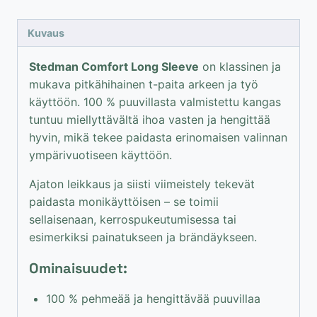
paita
määrä
Kuvaus
Stedman Comfort Long Sleeve
on klassinen ja
mukava pitkähihainen t-paita arkeen ja työ
käyttöön. 100 % puuvillasta valmistettu kangas
tuntuu miellyttävältä ihoa vasten ja hengittää
hyvin, mikä tekee paidasta erinomaisen valinnan
ympärivuotiseen käyttöön.
Ajaton leikkaus ja siisti viimeistely tekevät
paidasta monikäyttöisen – se toimii
sellaisenaan, kerrospukeutumisessa tai
esimerkiksi painatukseen ja brändäykseen.
Ominaisuudet:
100 % pehmeää ja hengittävää puuvillaa