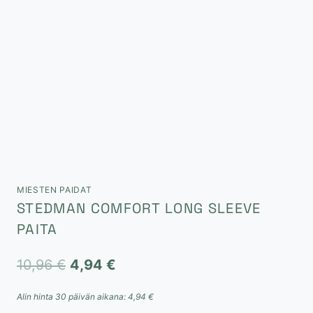
MIESTEN PAIDAT
STEDMAN COMFORT LONG SLEEVE
PAITA
Alkuperäinen
Nykyinen
10,96
€
4,94
€
hinta
hinta
Alin hinta 30 päivän aikana:
4,94
€
oli:
on: