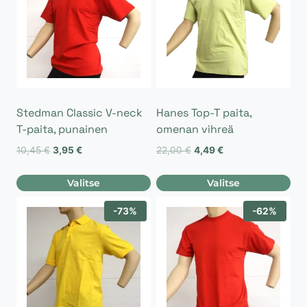
Stedman Classic V-neck
Hanes Top-T paita,
T-paita, punainen
omenan vihreä
Alkuperäinen
Nykyinen
Alkuperäinen
Nykyinen
10,45
€
3,95
€
22,00
€
4,49
€
hinta
hinta
hinta
hinta
oli:
on:
oli:
on:
Valitse
Valitse
10,45 €.
3,95 €.
22,00 €.
4,49 €.
Tällä
Tällä
-73%
-62%
tuotteella
tuotteella
on
on
useampi
useampi
muunnelma.
muunnelma.
Voit
Voit
tehdä
tehdä