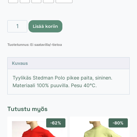
Stedman
Lisää koriin
Polo,
pikee
Tuotetunnus:
Ei saatavilla/-tietoa
paita,
sininen
määrä
Kuvaus
Tyylikäs Stedman Polo pikee paita, sininen.
Materiaali 100% puuvilla. Pesu 40°C.
Tutustu myös
-62%
-80%