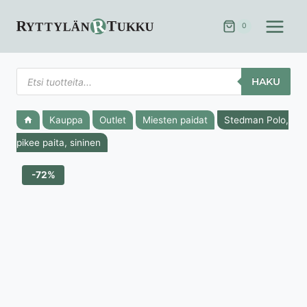
Siirry
sisältöön
0
Products
HAKU
search
Kauppa
Outlet
Miesten paidat
Stedman Polo,
pikee paita, sininen
-72%