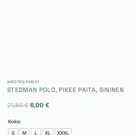
MIESTEN PAIDAT
STEDMAN POLO, PIKEE PAITA, SININEN
Alkuperäinen
Nykyinen
21,80
€
6,00
€
hinta
hinta
Koko:
oli:
on:
S
M
L
XL
XXXL
21,80 €.
6,00 €.