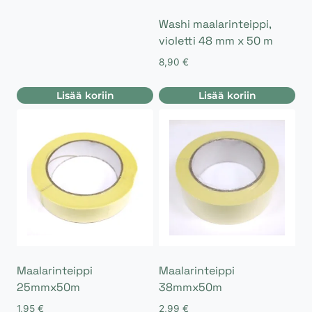
Washi maalarinteippi,
violetti 48 mm x 50 m
8,90
€
Lisää koriin
Lisää koriin
Maalarinteippi
Maalarinteippi
25mmx50m
38mmx50m
1,95
€
2,99
€