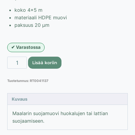
koko 4×5 m
materiaali HDPE muovi
paksuus 20 μm
Varastossa
Suojamuovi
Lisää koriin
4x5
m
Tuotetunnus:
RT0041137
määrä
Kuvaus
Maalarin suojamuovi huokalujen tai lattian
suojaamiseen.