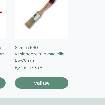
n
Sivellin PRO
5mm
vesiohenteisille maaleille
25-76mm
Hintaluokka:
5,30
€
–
15,60
€
5,30 €
-
Valitse
15,60 €
Tällä
tuotteella
on