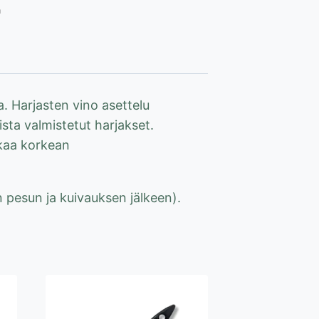
a
la. Harjasten vino asettelu
sta valmistetut harjakset.
akaa korkean
 pesun ja kuivauksen jälkeen).