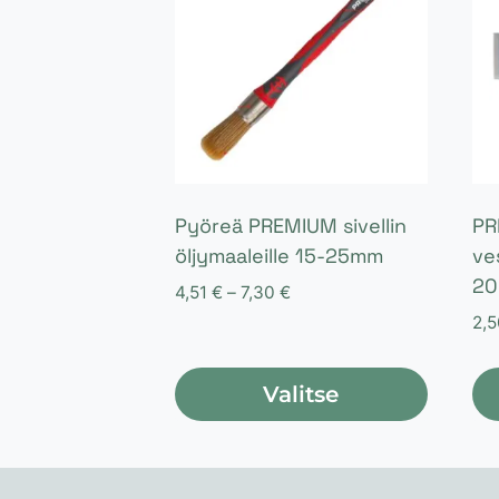
Pyöreä PREMIUM sivellin
PR
öljymaaleille 15-25mm
ve
2
Hintaluokka:
4,51
€
–
7,30
€
4,51 €
2,
-
7,30 €
Valitse
Tällä
Täl
tuotteella
tuo
on
on