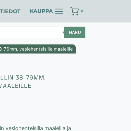
KAUPPA
TIEDOT
0
HAKU
38-76mm, vesiohenteisille maaleille
ELLIN 38-76MM,
MAALEILLE
taluokka:
0 €
 vesiohenteisilla maaleilla ja