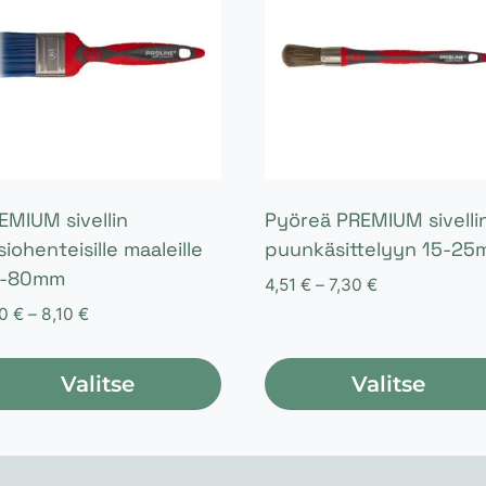
EMIUM sivellin
Pyöreä PREMIUM sivelli
siohenteisille maaleille
puunkäsittelyyn 15-2
0-80mm
Hintaluokka:
4,51
€
–
7,30
€
4,51 €
Hintaluokka:
50
€
–
8,10
€
-
2,50 €
7,30 €
-
Valitse
Valitse
8,10 €
lä
Tällä
tteella
tuotteella
on