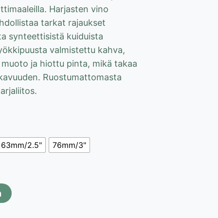
70 €
aattimaaleilla. Harjasten vino
dollistaa tarkat rajaukset
 synteettisistä kuiduista
Pyökkipuusta valmistettu kahva,
muoto ja hiottu pinta, mikä takaa
kavuuden. Ruostumattomasta
rjaliitos.
63mm/2.5"
76mm/3"
n