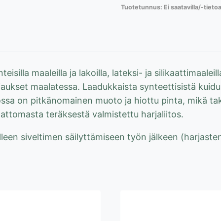
Tuotetunnus:
Ei saatavilla/-tieto
38-
76mm,
vesiohenteisille
maaleille
määrä
silla maaleilla ja lakoilla, lateksi- ja silikaattimaaleil
aukset maalatessa. Laadukkaista synteettisistä kuidui
ossa on pitkänomainen muoto ja hiottu pinta, mikä t
tomasta teräksestä valmistettu harjaliitos.
en siveltimen säilyttämiseen työn jälkeen (harjasten