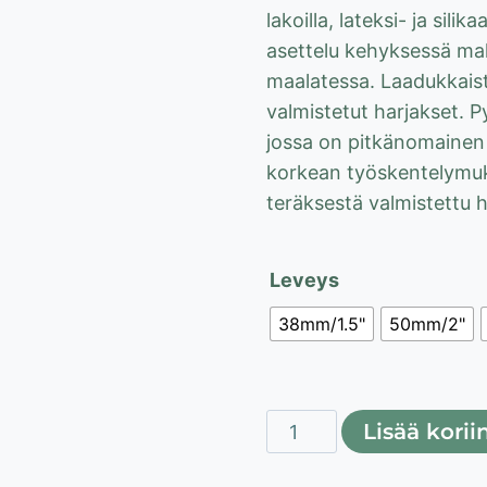
11,
lakoilla, lateksi- ja silik
asettelu kehyksessä mah
maalatessa. Laadukkaista
valmistetut harjakset. 
jossa on pitkänomainen 
korkean työskentelymu
teräksestä valmistettu ha
Leveys
38mm/1.5"
50mm/2"
Viistottu
Lisää korii
PRO
sivellin