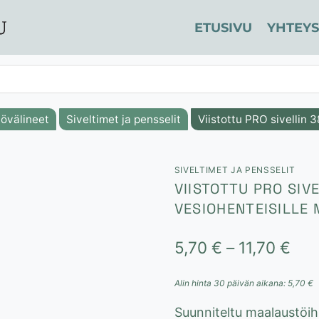
ETUSIVU
YHTEYS
övälineet
Siveltimet ja pensselit
Viistottu PRO sivellin 
SIVELTIMET JA PENSSELIT
VIISTOTTU PRO SIV
VESIOHENTEISILLE 
Hin
5,70
€
–
11,70
€
5,7
Alin hinta 30 päivän aikana:
5,70
€
-
Suunniteltu maalaustöihin