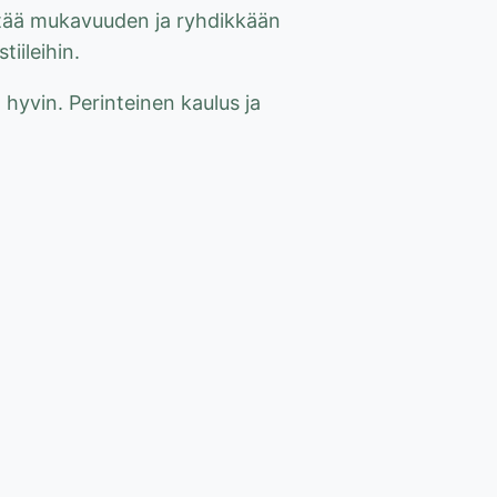
stää mukavuuden ja ryhdikkään
iileihin.
 hyvin. Perinteinen kaulus ja