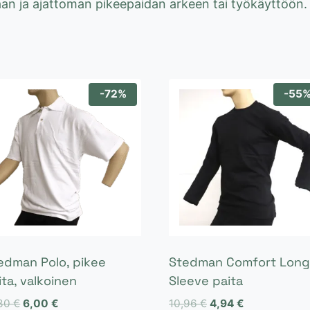
aan ja ajattoman pikeepaidan arkeen tai työkäyttöön.
-72%
-55
edman Polo, pikee
Stedman Comfort Long
ita, valkoinen
Sleeve paita
Alkuperäinen
Nykyinen
Alkuperäinen
Nykyinen
,80
€
6,00
€
10,96
€
4,94
€