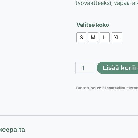
työvaatteeksi, vapaa-aika
Valitse koko
S
M
L
XL
Hanes
Lisää korii
Beefy
Polo
Tuotetunnus:
Ei saatavilla/-tieto
pikee
paita,
sininen
määrä
ikeepaita