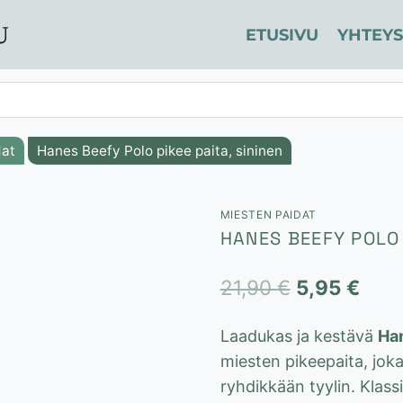
ETUSIVU
YHTEYS
dat
Hanes Beefy Polo pikee paita, sininen
MIESTEN PAIDAT
HANES BEEFY POLO 
Alkuperäin
Nyk
21,90
€
5,95
€
hinta
hint
Laadukas ja kestävä
Ha
oli:
on:
miesten pikeepaita, jok
21,90 €.
5,95
ryhdikkään tyylin. Klassi