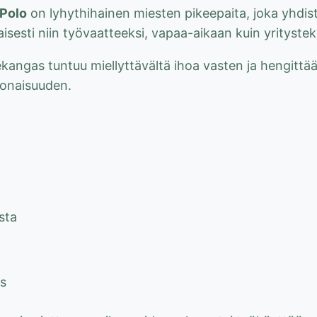
Polo
on lyhythihainen miesten pikeepaita, joka yhdi
aisesti niin työvaatteeksi, vapaa-aikaan kuin yritystekst
kangas tuntuu miellyttävältä ihoa vasten ja hengittää
okonaisuuden.
sta
s