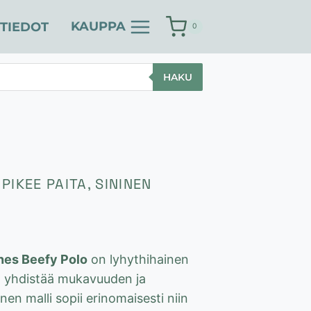
KAUPPA
TIEDOT
0
HAKU
PIKEE PAITA, SININEN
en
yinen
a
nes Beefy Polo
on lyhythihainen
a yhdistää mukavuuden ja
 €.
nen malli sopii erinomaisesti niin