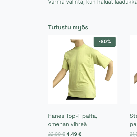
Varma valinta, kun haluat laadukk
Tutustu myös
-80%
Hanes Top-T paita,
St
omenan vihreä
pa
Alkuperäinen
Nykyinen
22,00
€
4,49
€
21