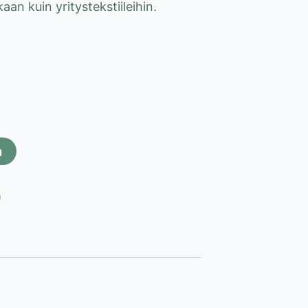
an kuin yritystekstiileihin.
n
a