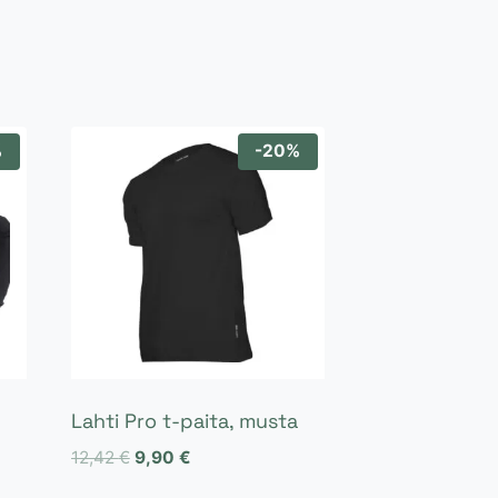
%
-20%
Lahti Pro t-paita, musta
Alkuperäinen
Nykyinen
12,42
€
9,90
€
hinta
hinta