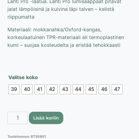
Lahti Pro -laatua. Lahti Pro lumisaappaat pitävät
jalat lämpöisinä ja kuivina läpi talven – kelistä
riippumatta
Materiaali: mokkanahka/Oxford-kangas,
korkeulaatuinen TPR-materiaali eli termoplastinen
kumi – suojaa kosteudelta ja eristää tehokkaasti
Valitse koko
39
40
41
42
43
44
45
46
47
Lahti
Lisää koriin
Pro
talvikengät/loskakengät
Tuotetunnus:
RT30801
määrä