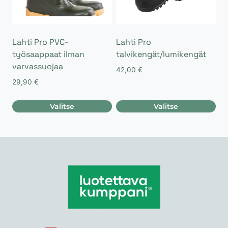
Lahti Pro PVC-
Lahti Pro
työsaappaat ilman
talvikengät/lumikengät
varvassuojaa
42,00
€
29,90
€
Valitse
Valitse
Tällä
Tällä
tuotteella
tuotteella
on
on
useampi
useampi
muunnelma.
muunnelma.
Voit
Voit
tehdä
tehdä
valinnat
valinnat
tuotteen
tuotteen