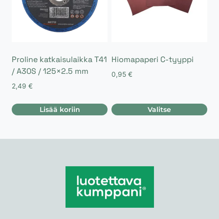
Proline katkaisulaikka T41
Hiomapaperi C-tyyppi
/ A30S / 125×2.5 mm
0,95
€
2,49
€
Lisää koriin
Valitse
Tällä
tuotteella
on
useampi
muunnelma.
Voit
tehdä
valinnat
tuotteen