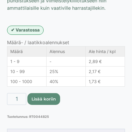
puhdistukseen ja viimeistelykiillotukseen niin
ammattilaisille kuin vaativille harrastajillekin.
Varastossa
Määrä- / laatikkoalennukset
Määrä
Alennus
Ale hinta / kpl
1 - 9
-
2,89
€
10 - 99
25%
2,17
€
100 - 1000
40%
1,73
€
Proline
Lisää koriin
liuskelaikka
ø40
Tuotetunnus:
RT0044825
mm
/