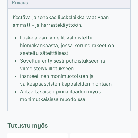
leveys
Kuvaus
20
mm
Kestävä ja tehokas liuskelaikka vaativaan
/
ammatti- ja harrastekäyttöön.
P120
liuskelaikan lamellit valmistettu
määrä
hiomakankaasta, jossa korundirakeet on
aseteltu säteittäisesti
Soveltuu erityisesti puhdistukseen ja
viimeistelykiillotukseen
Ihanteellinen monimuotoisten ja
vaikeapääsyisten kappaleiden hiontaan
Antaa tasaisen pinnanlaadun myös
monimutkaisissa muodoissa
Tutustu myös